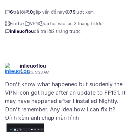
6
trả lời
0
gặp vấn đề này
79
lượt xem
Firefox
VPN
đã hỏi vào lúc 2 tháng trước
inlieuoflou
đã trả lời
2 tháng trước
inlieuoflou
5/31/26, 5:28 AM
Don't know what happened but suddenly the
VPN icon got huge after an update to FF151. It
may have happened after I installed Nightly.
Đính kèm ảnh chụp màn hình