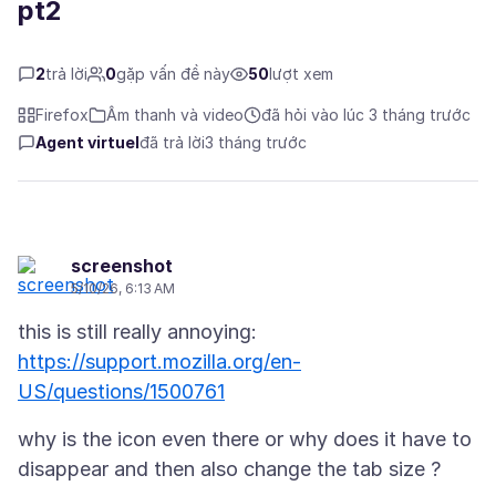
pt2
2
trả lời
0
gặp vấn đề này
50
lượt xem
Firefox
Âm thanh và video
đã hỏi vào lúc 3 tháng trước
Agent virtuel
đã trả lời
3 tháng trước
screenshot
5/10/26, 6:13 AM
https://support.mozilla.org/en-
US/questions/1500761
why is the icon even there or why does it have to