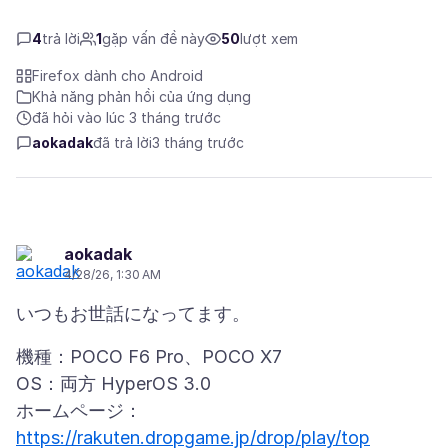
4
trả lời
1
gặp vấn đề này
50
lượt xem
Firefox dành cho Android
Khả năng phản hồi của ứng dụng
đã hỏi vào lúc 3 tháng trước
aokadak
đã trả lời
3 tháng trước
aokadak
4/28/26, 1:30 AM
機種：POCO F6 Pro、POCO X7
OS：両方 HyperOS 3.0
ホームページ：
https://rakuten.dropgame.jp/drop/play/top