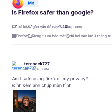
Mở
is Firefox safer than google?
1
trả lời
1
gặp vấn đề này
40
lượt xem
Firefox
Riêng tư và bảo mật
đã hỏi vào lúc 3 tháng tr
terencek727
4/25/26, 4:37 AM
Đính kèm ảnh chụp màn hình