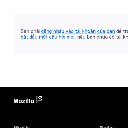
Bạn phải
đăng nhập vào tài khoản của bạn
để trả
bắt đầu một câu hỏi mới
, nếu bạn chưa có tài k
Mozilla
Firefox