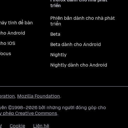
triển
Phiên bản dành cho nhà phát
máy tính để bàn
triển
cho Android
Beta
cho iOS
Beta dành cho Android
Focus
Nightly
Nightly dành cho Android
oration
,
Mozilla Foundation
.
quyền ©1998–2026 bởi những người đóng góp cho
y phép Creative Commons
.
ư
Cookie
Liên hệ