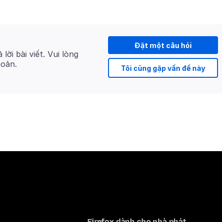
Đặt một câu hỏi
 lời bài viết. Vui lòng
hoản.
Tôi cũng gặp vấn đề này
Firefox dành cho nhà phát