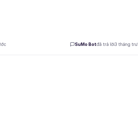
ước
SuMo Bot
đã trả lời
3 tháng tr