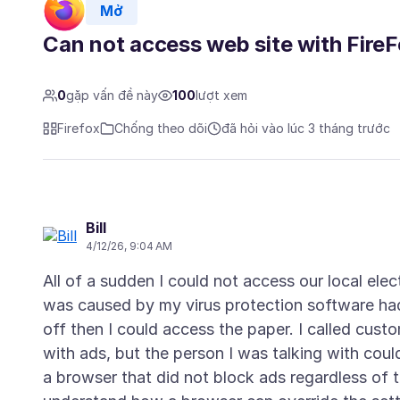
Mở
Can not access web site with Fire
0
gặp vấn đề này
100
lượt xem
Firefox
Chống theo dõi
đã hỏi vào lúc 3 tháng trước
Bill
4/12/26, 9:04 AM
All of a sudden I could not access our local elec
was caused by my virus protection software had
off then I could access the paper. I called cus
with ads, but the person I was talking with cou
a browser that did not block ads regardless of t