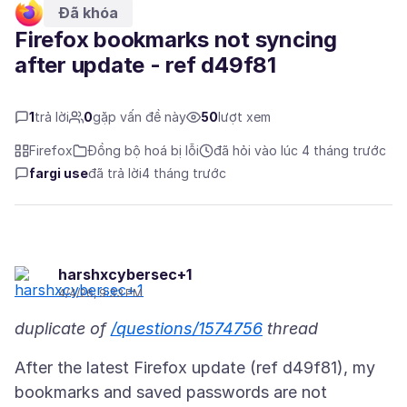
Đã khóa
Firefox bookmarks not syncing
after update - ref d49f81
1
trả lời
0
gặp vấn đề này
50
lượt xem
Firefox
Đồng bộ hoá bị lỗi
đã hỏi vào lúc 4 tháng trước
fargi use
đã trả lời
4 tháng trước
harshxcybersec+1
4/4/26, 9:33 PM
duplicate of
/questions/1574756
thread
After the latest Firefox update (ref d49f81), my
bookmarks and saved passwords are not