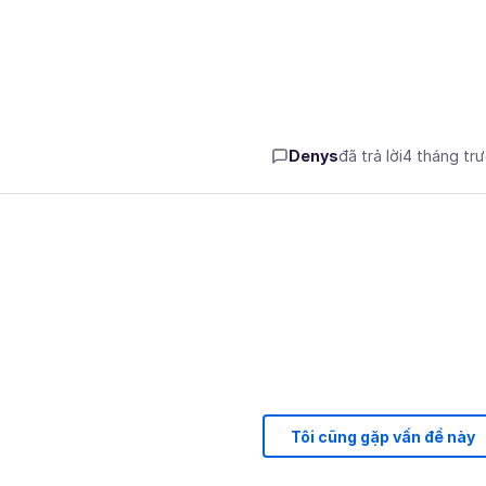
Denys
đã trả lời
4 tháng tr
Tôi cũng gặp vấn đề này