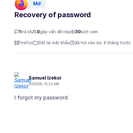
Mở
Recovery of password
1
trả lời
0
gặp vấn đề này
30
lượt xem
Firefox
Đặt lại mật khẩu
đã hỏi vào lúc 4 tháng trước
Samuel Izekor
3/29/26, 12:23 AM