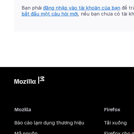
Bạn phải
đăng nhập vào tài khoản của bạn
để trả
bắt đầu một câu hỏi mới
, nếu bạn chưa có tài k
Mozilla
Firefox
Báo cáo lạm dụng thương hiệu
Tải xuống
Mã nguồn
Firefox cho 