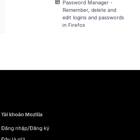
Password Manager -
Remember, delete and
edit logins and passwords
in Firefox
Tài khoản Mozilla
Đăng nhập/Đăng ký
Đây là gì?