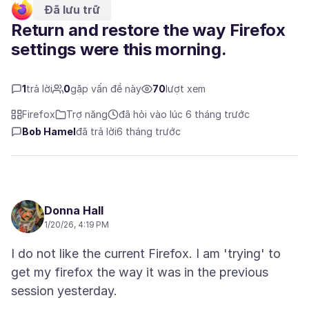
Đã lưu trữ
Return and restore the way Firefox
settings were this morning.
1
trả lời
0
gặp vấn đề này
70
lượt xem
Firefox
Trợ năng
đã hỏi vào lúc 6 tháng trước
Bob Hamel
đã trả lời
6 tháng trước
Donna Hall
1/20/26, 4:19 PM
I do not like the current Firefox. I am 'trying' to
get my firefox the way it was in the previous