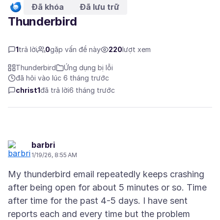
Đã khóa
Đã lưu trữ
Thunderbird
1
trả lời
0
gặp vấn đề này
220
lượt xem
Thunderbird
Ứng dụng bị lỗi
đã hỏi vào lúc 6 tháng trước
christ1
đã trả lời
6 tháng trước
barbri
1/19/26, 8:55 AM
My thunderbird email repeatedly keeps crashing
after being open for about 5 minutes or so. Time
after time for the past 4-5 days. I have sent
reports each and every time but the problem