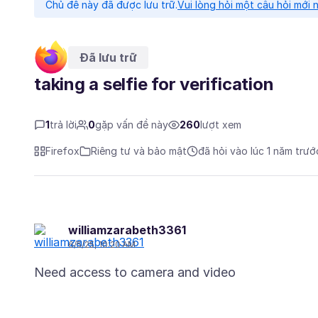
Chủ đề này đã được lưu trữ.
Vui lòng hỏi một câu hỏi mới 
Đã lưu trữ
taking a selfie for verification
1
trả lời
0
gặp vấn đề này
260
lượt xem
Firefox
Riêng tư và bảo mật
đã hỏi vào lúc 1 năm trướ
williamzarabeth3361
6/5/25, 10:20 AM