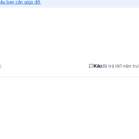
nếu bạn cần giúp đỡ.
c
Kiki
đã trả lời
1 năm tr