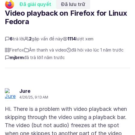
Đã giải quyết
Đã lưu trữ
Video playback on Firefox for Linux
Fedora
6
trả lời
2
gặp vấn đề này
1114
lượt xem
Firefox
Âm thanh và video
đã hỏi vào lúc 1 năm trước
mjbrm
đã trả lời
1 năm trước
Jure
4/26/25, 9:13 AM
Hi. There is a problem with video playback when
skipping through the video using a playback bar.
The video (but not audio) freezes at the spot
when one skippes to another part of the video