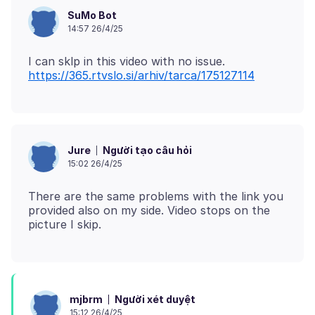
SuMo Bot
14:57 26/4/25
I can sklp in this video with no issue.
https://365.rtvslo.si/arhiv/tarca/175127114
Người tạo câu hỏi
Jure
15:02 26/4/25
There are the same problems with the link you
provided also on my side. Video stops on the
Người xét duyệt
mjbrm
15:12 26/4/25