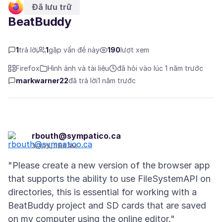
Đã lưu trữ
BeatBuddy
1
trả lời
1
gặp vấn đề này
190
lượt xem
Firefox
Hình ảnh và tài liệu
đã hỏi vào lúc 1 năm trước
markwarner22
đã trả lời
1 năm trước
rbouth@sympatico.ca
3/3/25, 3:56 AM
"Please create a new version of the browser app
that supports the ability to use FileSystemAPI on
directories, this is essential for working with a
BeatBuddy project and SD cards that are saved