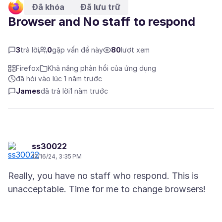
Đã khóa
Đã lưu trữ
Browser and No staff to respond
3
trả lời
0
gặp vấn đề này
80
lượt xem
Firefox
Khả năng phản hồi của ứng dụng
đã hỏi vào lúc 1 năm trước
James
đã trả lời
1 năm trước
ss30022
12/16/24, 3:35 PM
Really, you have no staff who respond. This is