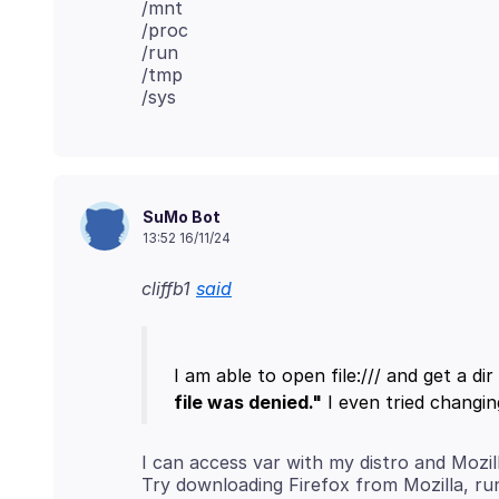
/mnt
/proc
/run
/tmp
SuMo Bot
13:52 16/11/24
cliffb1
said
I am able to open file:/// and get a dir 
file was denied."
I can access var with my distro and Mozil
Try downloading Firefox from Mozilla, r