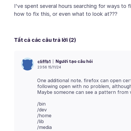
I've spent several hours searching for ways to f
Tất cả các câu trả lời (2)
Người tạo câu hỏi
cliffb1
23:56 15/11/24
One additional note. firefox can open cer
following open with no problem, althoug
/bin
/dev
/home
/lib
/media