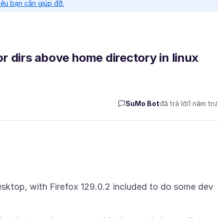
nếu bạn cần giúp đỡ.
or dirs above home directory in linux
SuMo Bot
đã trả lời
1 năm tr
Desktop, with Firefox 129.0.2 included to do some dev