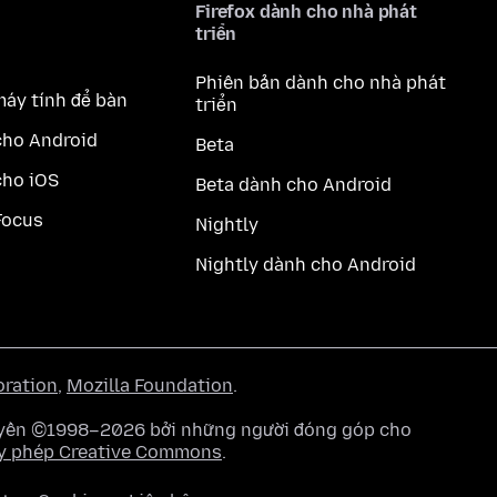
Firefox dành cho nhà phát
triển
Phiên bản dành cho nhà phát
máy tính để bàn
triển
cho Android
Beta
cho iOS
Beta dành cho Android
Focus
Nightly
Nightly dành cho Android
oration
,
Mozilla Foundation
.
quyền ©1998–2026 bởi những người đóng góp cho
y phép Creative Commons
.