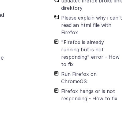
updatet firefox broke link
direktory
ad
Please explain why i can't
read an html file with
Firefox
"Firefox is already
running but is not
responding" error - How
he
to fix
Run Firefox on
ChromeOS
Firefox hangs or is not
responding - How to fix