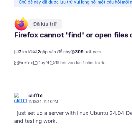
Chủ đề này đã được lưu trữ.
Vui lòng hỏi một câu hỏi mới 
Đã lưu trữ
Firefox cannot 'find' or open files 
2
trả lời
2
gặp vấn đề này
309
lượt xem
Firefox
Duyệt
đã hỏi vào lúc 1 năm trước
cliffb1
11/15/24, 11:48 PM
I just set up a server with linux Ubuntu 24.04 