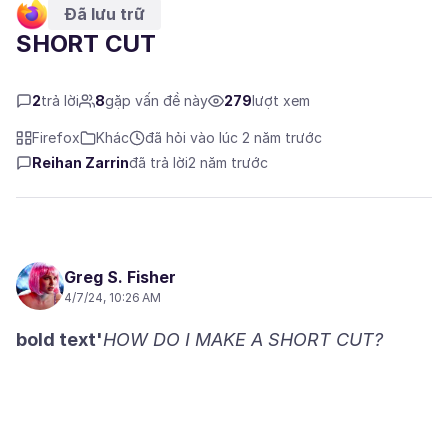
Đã lưu trữ
SHORT CUT
2
trả lời
8
gặp vấn đề này
279
lượt xem
Firefox
Khác
đã hỏi vào lúc 2 năm trước
Reihan Zarrin
đã trả lời
2 năm trước
Greg S. Fisher
4/7/24, 10:26 AM
bold text'