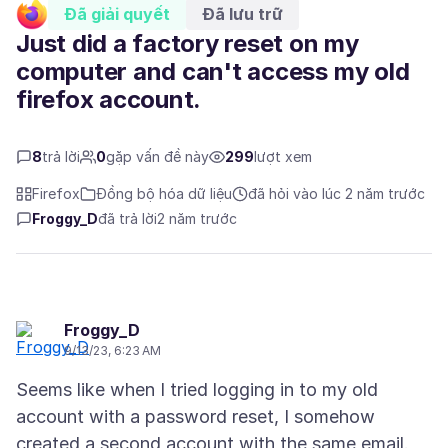
Đã giải quyết
Đã lưu trữ
Just did a factory reset on my
computer and can't access my old
firefox account.
8
trả lời
0
gặp vấn đề này
299
lượt xem
Firefox
Đồng bộ hóa dữ liệu
đã hỏi vào lúc 2 năm trước
Froggy_D
đã trả lời
2 năm trước
Froggy_D
9/13/23, 6:23 AM
Seems like when I tried logging in to my old
account with a password reset, I somehow