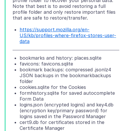
profile folder to recover your personal data.
Note that best is to avoid restoring a full
profile folder and only restore important files
https://support.mozilla.org/en-
US/kb/profiles-where-firefox-stores-user-
data
bookmarks and history: places.sqlite
favicons: favicons.sqlite
bookmark backups: compressed .jsonlz4
JSON backups in the bookmarkbackups
folder
cookies.sqlite for the Cookies
formhistory.sqlite for saved autocomplete
Form Data
logins.json (encrypted logins) and key4.db
(encryption key/primary password) for
logins saved in the Password Manager
cert9.db for certificates stored in the
Certificate Manager