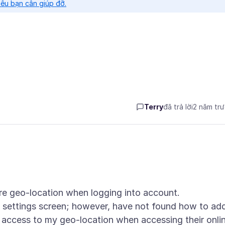
nếu bạn cần giúp đỡ.
Terry
đã trả lời
2 năm tr
re geo-location when logging into account.
on settings screen; however, have not found how to ad
 access to my geo-location when accessing their onli