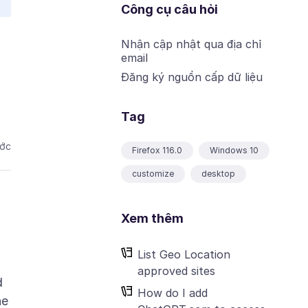
Công cụ câu hỏi
Nhận cập nhật qua địa chỉ
email
Đăng ký nguồn cấp dữ liệu
Tag
ước
Firefox 116.0
Windows 10
customize
desktop
Xem thêm
List Geo Location
approved sites
d
How do I add
ne