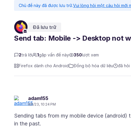
Chủ đề này đã được lưu trữ.
Vui lòng hỏi một câu hỏi mới 
Đã lưu trữ
Send tab: Mobile -> Desktop not w
2
trả lời
1
gặp vấn đề này
350
lượt xem
Firefox dành cho Android
Đồng bộ hóa dữ liệu
đã hỏi
adam155
5/5/23, 10:24 PM
Sending tabs from my mobile device (android) to