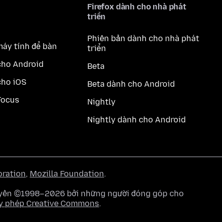
Firefox dành cho nhà phát
triển
Phiên bản dành cho nhà phát
máy tính để bàn
triển
cho Android
Beta
cho iOS
Beta dành cho Android
Focus
Nightly
Nightly dành cho Android
oration
,
Mozilla Foundation
.
quyền ©1998–2026 bởi những người đóng góp cho
y phép Creative Commons
.