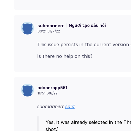
Người tạo câu hỏi
submarinerr
00:21 31/7/22
adnanrapp551
16:51 6/8/22
submarinerr
said
Yes, it was already selected in the T
shot.)