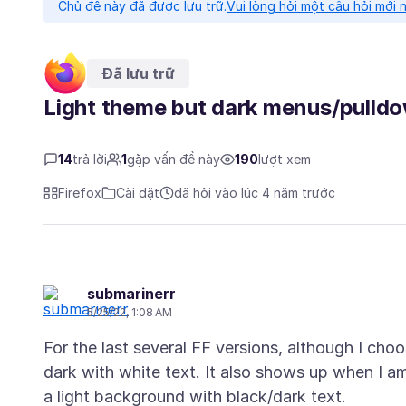
Chủ đề này đã được lưu trữ.
Vui lòng hỏi một câu hỏi mới 
Đã lưu trữ
Light theme but dark menus/pulldo
14
trả lời
1
gặp vấn đề này
190
lượt xem
Firefox
Cài đặt
đã hỏi vào lúc 4 năm trước
submarinerr
5/25/22, 1:08 AM
For the last several FF versions, although I ch
dark with white text. It also shows up when I am 