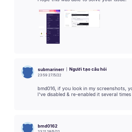
Người tạo câu hỏi
submarinerr
23:59 27/5/22
bmd016, if you look in my screenshots, you
bmd0162
23:11 28/5/22