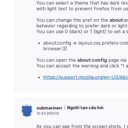
You can select a theme that has dark tex
You can change this pref on the
about:c
behavior regarding to prefer dark or lig
about:config => layout.css.prefers-col
browser:3]
You can open the
about:config
page via 
https://support.mozilla.org/en-US/kb/
Người tạo câu hỏi
submarinerr
10:43 26/5/22
As you can see from the screen shots, I s