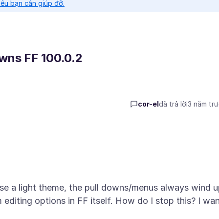
nếu bạn cần giúp đỡ.
wns FF 100.0.2
cor-el
đã trả lời
3 năm tr
oose a light theme, the pull downs/menus always wind 
editing options in FF itself. How do I stop this? I wa