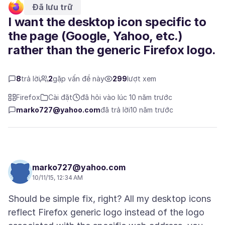
Đã lưu trữ
I want the desktop icon specific to
the page (Google, Yahoo, etc.)
rather than the generic Firefox logo.
8
trả lời
2
gặp vấn đề này
299
lượt xem
Firefox
Cài đặt
đã hỏi vào lúc 10 năm trước
marko727@yahoo.com
đã trả lời
10 năm trước
marko727@yahoo.com
10/11/15, 12:34 AM
Should be simple fix, right? All my desktop icons
reflect Firefox generic logo instead of the logo