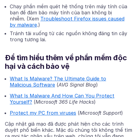
Chạy phần mềm quét hệ thống trên máy tính của
bạn để đảm bảo máy tính của bạn không bị
nhiễm. (Xem
Troubleshoot Firefox issues caused
by malware
.)
Tránh tải xuống từ các nguồn không đáng tin cậy
trong tương lai.
Để tìm hiểu thêm về phần mềm độc
hại và cách bảo vệ
What Is Malware? The Ultimate Guide to
Malicious Software
(
AVG Signal Blog
)
What Is Malware And How Can You Protect
Yourself?
(
Microsoft 365 Life Hacks
)
Protect my PC from viruses
(
Microsoft Support
)
Cập nhật giả mạo đã được phát hiện cho các trình
duyệt phổ biến khác. Mặc dù chúng tôi không thể tìm
ra mọi tác nhân xấu trên web, chúng tôi vẫn đang