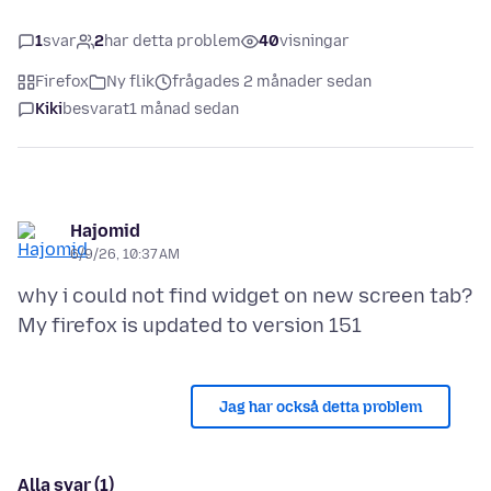
1
svar
2
har detta problem
40
visningar
Firefox
Ny flik
frågades 2 månader sedan
Kiki
besvarat
1 månad sedan
Hajomid
6/9/26, 10:37 AM
why i could not find widget on new screen tab?
Jag har också detta problem
Alla svar (1)