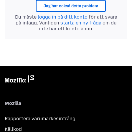
Jag har också detta problem
Du måste
logga in på ditt konto
för att svara
på inlägg. Vänligen
starta en ny fråga
om du
inte har ett konto ännu.
Mozilla
Rapportera varumärkesintrång
Källkod