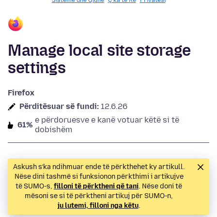
Sisteme dhe Gjuhë
Ç’ka të Re
Privatësi
Manage local site storage
settings
Firefox
Përditësuar së fundi:
12.6.26
e përdoruesve e kanë votuar këtë si të
61%
dobishëm
Askush s’ka ndihmuar ende të përkthehet ky artikull.
Nëse dini tashmë si funksionon përkthimi i artikujve
të SUMO-s,
filloni të përktheni që tani
. Nëse doni të
mësoni se si të përktheni artikuj për SUMO-n,
ju lutemi, filloni nga këtu
.