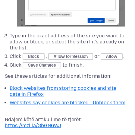
Type in the exact address of the site you want to
allow or block, or select the site if it's already on
the list.
Click
,
or
.
Block
Allow for Session
Allow
Click
to finish.
Save Changes
See these articles for additional information:
Block websites from storing cookies and site
data in Firefox
Websites say cookies are blocked - Unblock them
Ndajeni këtë artikull me të tjerët:
https://mzl.la/3bGN6WJ