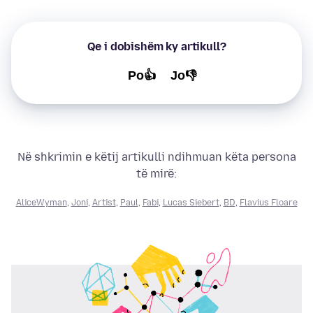
Qe i dobishëm ky artikull?
Po👍
Jo👎
Në shkrimin e këtij artikulli ndihmuan këta persona
të mirë:
AliceWyman
,
Joni
,
Artist
,
Paul
,
Fabi
,
Lucas Siebert
,
BD
,
Flavius Floare