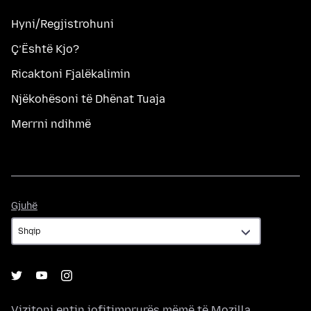
Hyni/Regjistrohuni
Ç’Është Kjo?
Ricaktoni Fjalëkalimin
Njëkohësoni të Dhënat Tuaja
Merrni ndihmë
Gjuhë
Gjuhë
Vizitoni entin jofitimprurës mëmë të
Mozilla