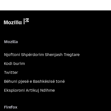
Mozilla
Njoftoni Shpërdorim Shenjash Tregtare
Kodi burim
Twitter
Bëhuni pjesë e Bashkësisë tonë
Eksploroni Artikuj Ndihme
Firefox