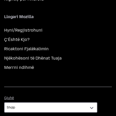
Llogari Mozilla
Hyni/Regjistrohuni
Ç’Është Kjo?
Ricaktoni Fjalëkalimin
Njëkohësoni të Dhënat Tuaja
Merrni ndihmë
Gjuhë
Gjuhë