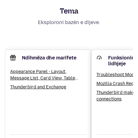
Tema
Eksploroni bazën e dijeve.
Ndihmëza dhe marifete
Funksionim 
lidhjeje
Appearance Panel - Layout,
Troubleshoot Mode
Message List, Card View, Table
Mozilla Crash Repo
View, Sorting and Threading
Thunderbird and Exchange
settings
Thunderbird makes
connections