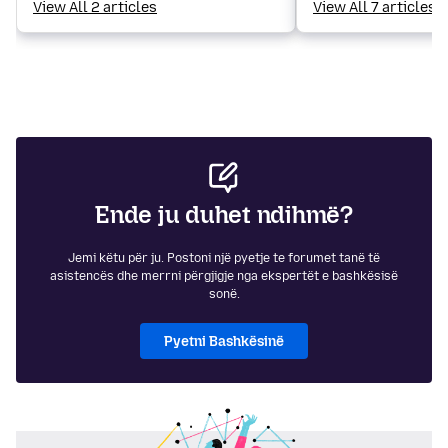
View All 2 articles
View All 7 articles
Ende ju duhet ndihmë?
Jemi këtu për ju. Postoni një pyetje te forumet tanë të
asistencës dhe merrni përgjigje nga ekspertët e bashkësisë
sonë.
Pyetni Bashkësinë