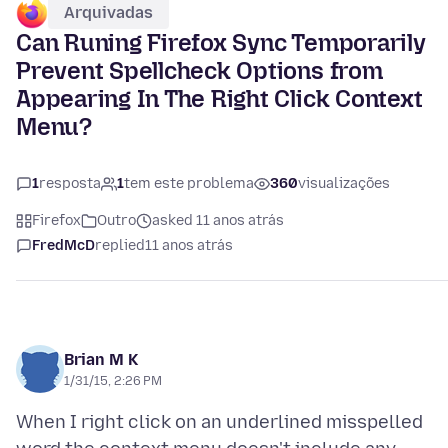
Arquivadas
Can Runing Firefox Sync Temporarily
Prevent Spellcheck Options from
Appearing In The Right Click Context
Menu?
1
resposta
1
tem este problema
360
visualizações
Firefox
Outro
asked 11 anos atrás
FredMcD
replied
11 anos atrás
Brian M K
1/31/15, 2:26 PM
When I right click on an underlined misspelled