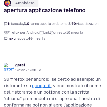
Archiviato
apertura applicazione telefono
1
risposta
0
hanno questo problema
50
visualizzazioni
Firefox per Android
Link
chiesto 10 mesi fa
next
risposto
10 mesi fa
gstef
10/6/25, 10:38 PM
Su firefox per android, se cerco ad esempio un
ristorante su
google.it
, viene mostrato il nome
del ristorante e un bottone con la scritta
"chiama" premendolo mi si apre una finestra di
conferma ma poi non si apre l'applicazione