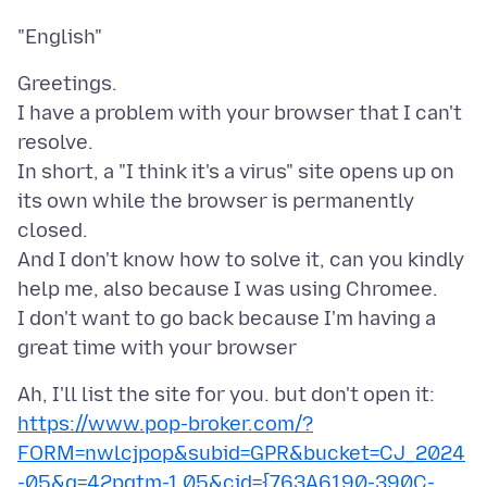
Greetings.
I have a problem with your browser that I can't
resolve.
In short, a "I think it's a virus" site opens up on
its own while the browser is permanently
closed.
And I don't know how to solve it, can you kindly
help me, also because I was using Chromee.
I don't want to go back because I'm having a
Ah, I'll list the site for you. but don't open it:
https://www.pop-broker.com/?
FORM=nwlcjpop&subid=GPR&bucket=CJ_2024
-05&q=42pgtm-1,05&cid={763A6190-390C-