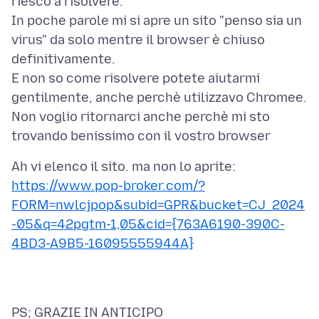
riesco a risolvere.
In poche parole mi si apre un sito "penso sia un
virus" da solo mentre il browser è chiuso
definitivamente.
E non so come risolvere potete aiutarmi
gentilmente, anche perchè utilizzavo Chromee.
Non voglio ritornarci anche perchè mi sto
Ah vi elenco il sito. ma non lo aprite:
https://www.pop-broker.com/?
FORM=nwlcjpop&subid=GPR&bucket=CJ_2024
-05&q=42pgtm-1,05&cid={763A6190-390C-
4BD3-A9B5-16095555944A}