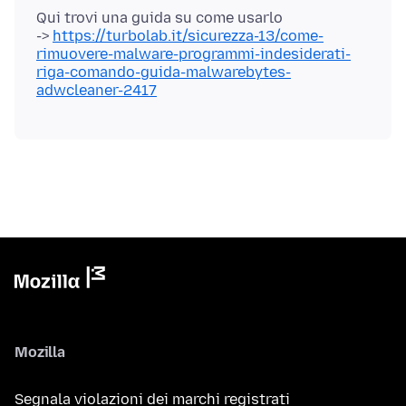
Qui trovi una guida su come usarlo
->
https://turbolab.it/sicurezza-13/come-
rimuovere-malware-programmi-indesiderati-
riga-comando-guida-malwarebytes-
adwcleaner-2417
Mozilla
Segnala violazioni dei marchi registrati