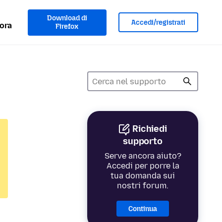
Download di
Accedi/registrati
ora
Firefox
Richiedi
supporto
Serve ancora aiuto?
Accedi per porre la
tua domanda sui
nostri forum.
Continua