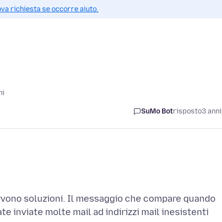
va richiesta se occorre aiuto.
ni
SuMo Bot
risposto
3 anni
servono soluzioni. Il messaggio che compare quando