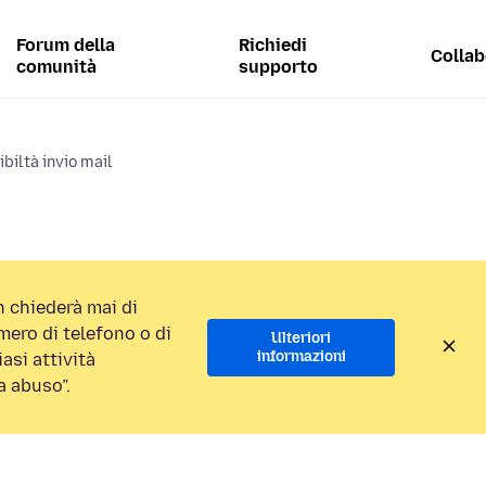
Forum della
Richiedi
Collab
comunità
supporto
biltà invio mail
 chiederà mai di
ero di telefono o di
Ulteriori
informazioni
asi attività
a abuso”.