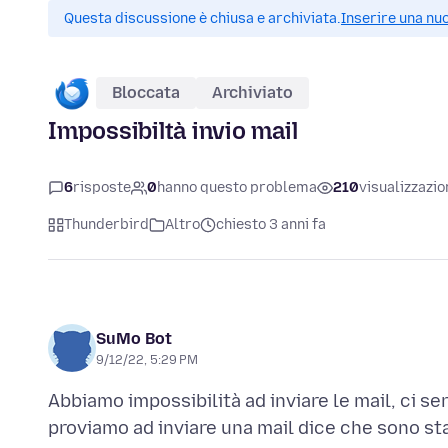
Questa discussione è chiusa e archiviata.
Inserire una nuo
Bloccata
Archiviato
Impossibiltà invio mail
6
risposte
0
hanno questo problema
210
visualizzazio
Thunderbird
Altro
chiesto 3 anni fa
SuMo Bot
9/12/22, 5:29 PM
Abbiamo impossibilità ad inviare le mail, ci 