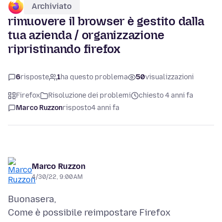
Archiviato
rimuovere il browser è gestito dalla
tua azienda / organizzazione
ripristinando firefox
6
risposte
1
ha questo problema
50
visualizzazioni
Firefox
Risoluzione dei problemi
chiesto 4 anni fa
Marco Ruzzon
risposto
4 anni fa
Marco Ruzzon
4/30/22, 9:00 AM
Buonasera,
Come è possibile reimpostare Firefox