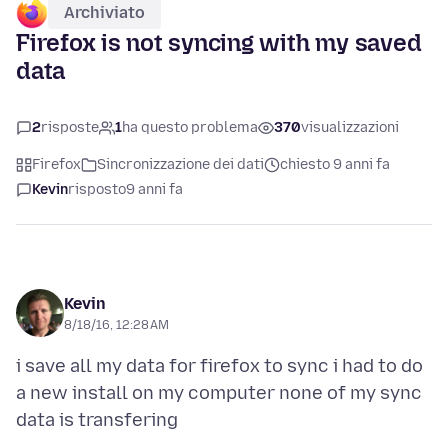
Archiviato
Firefox is not syncing with my saved
data
2
risposte
1
ha questo problema
370
visualizzazioni
Firefox
Sincronizzazione dei dati
chiesto 9 anni fa
Kevin
risposto
9 anni fa
Kevin
8/18/16, 12:28 AM
i save all my data for firefox to sync i had to do
a new install on my computer none of my sync