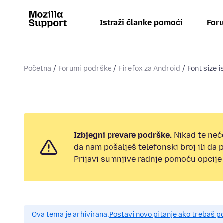
Istraži članke pomoći
Foru
Početna
Forumi podrške
Firefox za Android
Font size i
Izbjegni prevare podrške.
Nikad te neć
da nam pošalješ telefonski broj ili da
Prijavi sumnjive radnje pomoću opcije 
Ova tema je arhivirana.
Postavi novo pitanje ako trebaš 