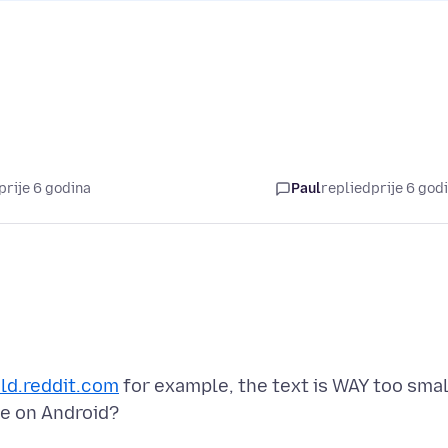
prije 6 godina
Paul
replied
prije 6 god
ld.reddit.com
for example, the text is WAY too smal