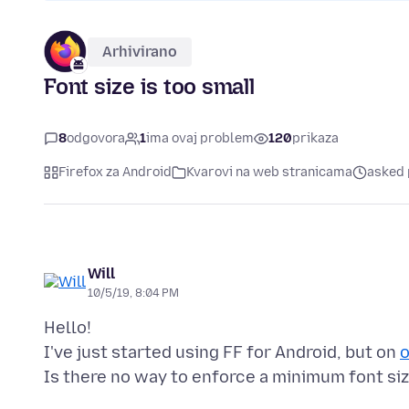
Arhivirano
Font size is too small
8
odgovora
1
ima ovaj problem
120
prikaza
Firefox za Android
Kvarovi na web stranicama
asked 
Will
10/5/19, 8:04 PM
Hello!
I've just started using FF for Android, but on
o