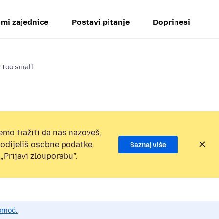
mi zajednice
Postavi pitanje
Doprinesi
s too small
emo tražiti da nas nazoveš,
 podijeliš osobne podatke.
Saznaj više
„Prijavi zlouporabu”.
pomoć.