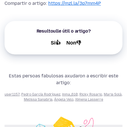
Compartir o artigo:
https://mzl.la/3p7mm4P
Resultoulle útil o artigo?
Si👍
Non👎
Estas persoas fabulosas axudaron a escribir este
artigo:
user1157
,
Pedro García Rodríguez
,
inma_610
,
Ricky Rosario
,
Maria Solà
,
Melissa Sanabria
,
Ángela Velo
,
Ximena Lasserre