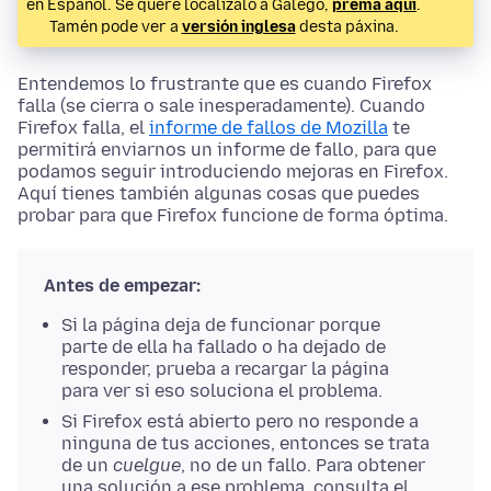
en Español. Se quere localizalo a Galego,
prema aquí
.
Tamén pode ver a
versión inglesa
desta páxina.
Entendemos lo frustrante que es cuando Firefox
falla (se cierra o sale inesperadamente). Cuando
Firefox falla, el
informe de fallos de Mozilla
te
permitirá enviarnos un informe de fallo, para que
podamos seguir introduciendo mejoras en Firefox.
Aquí tienes también algunas cosas que puedes
probar para que Firefox funcione de forma óptima.
Antes de empezar:
Si la página deja de funcionar porque
parte de ella ha fallado o ha dejado de
responder, prueba a recargar la página
para ver si eso soluciona el problema.
Si Firefox está abierto pero no responde a
ninguna de tus acciones, entonces se trata
de un
cuelgue
, no de un fallo. Para obtener
una solución a ese problema, consulta el