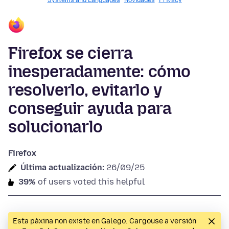
Systems and Languages
Novidades
Privacy
Firefox se cierra
inesperadamente: cómo
resolverlo, evitarlo y
conseguir ayuda para
solucionarlo
Firefox
Última actualización:
26/09/25
39%
of users voted this helpful
Esta páxina non existe en Galego. Cargouse a versión