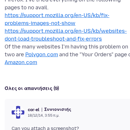
https://support.mozilla.org/en-US/kb/fix-
problems-images-not-show
https://support.mozilla.org/en-US/kb/websites-
dont-load-troubleshoot-and-fix-errors
Of the many websites I'm having this problem on
two are
Polygon.com
and the "Your Orders" page 
Amazon.com
Όλες οι απαντήσεις (9)
Συντονιστής
cor-el
18/12/14, 3:55 π.μ.