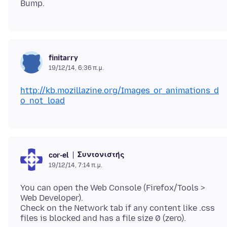
finitarry
19/12/14, 6:36 π.μ.
http://kb.mozillazine.org/Images_or_animations_d
o_not_load
Συντονιστής
cor-el
19/12/14, 7:14 π.μ.
You can open the Web Console (Firefox/Tools >
Web Developer).
Check on the Network tab if any content like .css