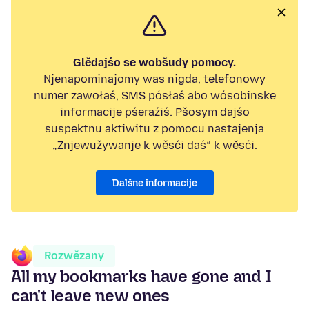
Glědajśo se wobšudy pomocy.
Njenapominajomy was nigda, telefonowy
numer zawołaś, SMS pósłaś abo wósobinske
informacije pśeraźiś. Pšosym dajśo
suspektnu aktiwitu z pomocu nastajenja
„Znjewužywanje k wěsći daś“ k wěsći.
Dalšne informacije
Rozwězany
All my bookmarks have gone and I
can't leave new ones