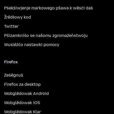
Pśekśiwjenje markowego pšawa k wěsći daś
Žrědłowy kod
Twitter
Pśizamkniśo se našomu zgromaźeństwoju
Wuslěźćo nastawki pomocy
Firefox
Ześěgnuś
Firefox za desktop
Wobglědowak Android
Wobglědowak iOS
Wobglědowak Klar