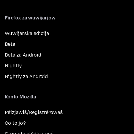
Firefox za wuwijarjow
Wuwijarska edicija
Beta
Beta za Android
Nightly
Nightly za Android
Konto Mozilla
Pśizjawiś/Registrěrowaś
Co to jo?
Gronidło slědk stajiś