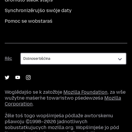
Synchronizěrujśo swóje daty
Pomoc se wobstaraś
Rěc
Rěc
Woglědajśo se k załožbje
Mozilla Foundation
, za wše
wužytne maśeŕne towaristwo pśedewześa
Mozilla
Corporation
.
Źěle toś togo wopśimjeśa pódlaže awtorskemu
pšawoju ©1998–2026 jadnotliwych
sobustatkujucych mozilla.org. Wopśimjeśe jo pód