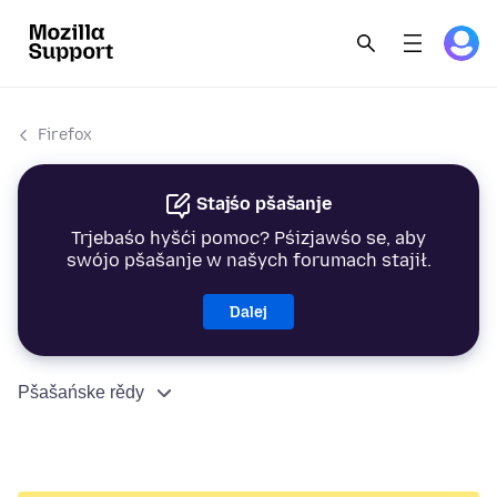
Firefox
Stajśo pšašanje
Trjebaśo hyšći pomoc? Pśizjawśo se, aby
swójo pšašanje w našych forumach stajił.
Dalej
Pšašańske rědy