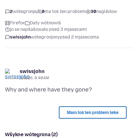
2
wótegronje
0
ma toś ten problem
30
naglědow
Firefox
Daty wótnowiś
jo se napšašowało pśed 3 mjasecami
swissjohn
wótegronjony
pśed 2 mjasecoma
swissjohn
5/9/26, 8:40 AM
Mam toś ten problem teke
Wšykne wótegrona (2)