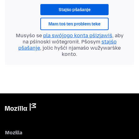
Stajśo pšašanje
Mam toś ten problem teke
Musyśo se
pla swójogo konta pśizjawiś
, aby
na pśinoski wótegronił. Pšosym
stajśo
pšašanje
, jolic hyšći njamaśo wužywaŕske
konto.
Mozilla