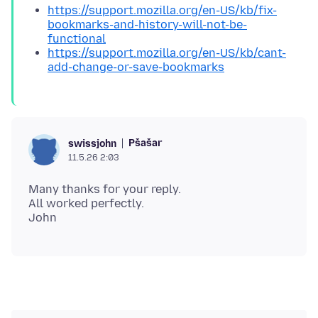
https://support.mozilla.org/en-US/kb/fix-
bookmarks-and-history-will-not-be-
functional
https://support.mozilla.org/en-US/kb/cant-
add-change-or-save-bookmarks
Pšašaŕ
swissjohn
11.5.26 2:03
Many thanks for your reply.
All worked perfectly.