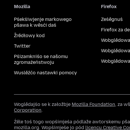
Mozilla
Firefox
Pśekśiwjenje markowego
Ześěgnuś
pšawa k wěsći daś
Firefox za d
Žrědłowy kod
Wobglědowa
Twitter
Wobglědowa
Pśizamkniśo se našomu
Wobglědowak
zgromaźeństwoju
Wuslěźćo nastawki pomocy
Woglědajśo se k załožbje
Mozilla Foundation
, za 
Corporation
.
Źěle toś togo wopśimjeśa pódlaže awtorskemu pš
mozilla.org. Wopśimjeśe jo pód
licencu Creative 