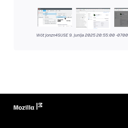
Wót jonzn4SUSE
9. junija 2025 20:55:00 -0700