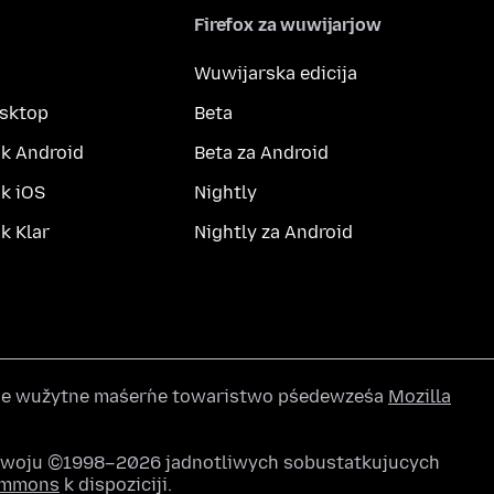
Firefox za wuwijarjow
Wuwijarska edicija
esktop
Beta
k Android
Beta za Android
k iOS
Nightly
 Klar
Nightly za Android
wše wužytne maśeŕne towaristwo pśedewześa
Mozilla
awoju ©1998–2026 jadnotliwych sobustatkujucych
Commons
k dispoziciji.