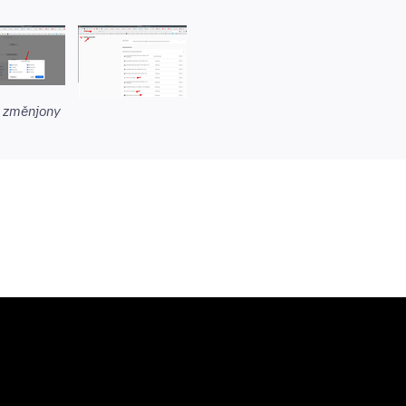
změnjony