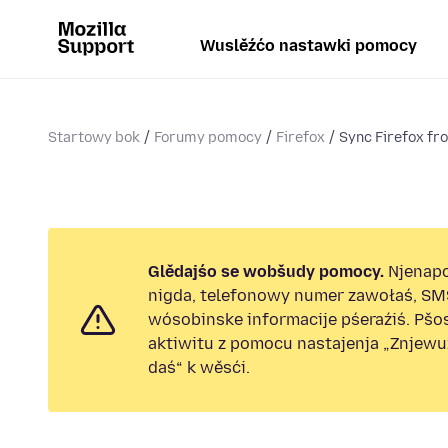
Wuslěźćo nastawki pomocy
Startowy bok
Forumy pomocy
Firefox
Sync Firefox fr
Glědajśo se wobšudy pomocy.
Njenap
nigda, telefonowy numer zawołaś, SM
wósobinske informacije pśeraźiś. Pš
aktiwitu z pomocu nastajenja „Znjew
daś“ k wěsći.