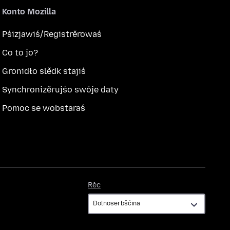
Konto Mozilla
Pśizjawiś/Registrěrowaś
Co to jo?
Gronidło slědk stajiś
Synchronizěrujśo swóje daty
Pomoc se wobstaraś
Rěc
Rěc