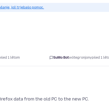
anje, joli trjebaśo pomoc.
pśed 1 lětom
SuMo Bot
wótegronjony
pśed 1 lě
Firefox data from the old PC to the new PC.