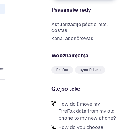
Pšašańske rědy
Aktualizacije pśez e-mail
dostaś
Kanal aboněrowaś
Wobznamjenja
tom
firefox
sync-failure
Glejśo teke
How do I move my
FireFox data from my old
phone to my new phone?
How do you choose