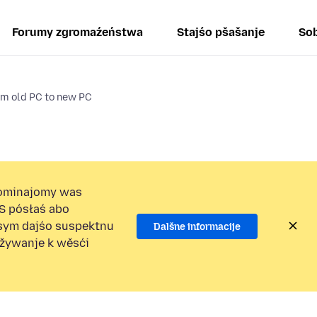
Forumy zgromaźeństwa
Stajśo pšašanje
Sob
om old PC to new PC
ominajomy was
S pósłaś abo
osym dajśo suspektnu
Dalšne informacije
užywanje k wěsći