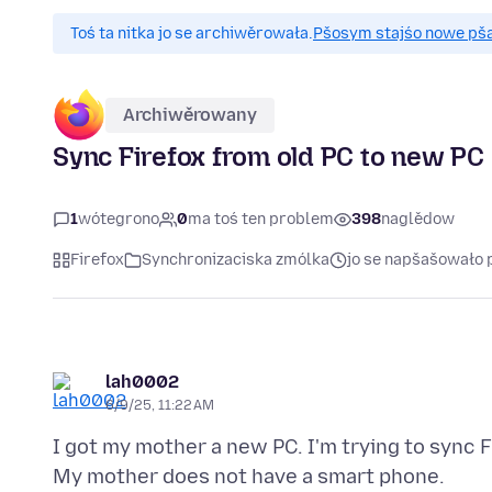
Toś ta nitka jo se archiwěrowała.
Pšosym stajśo nowe pšaš
Archiwěrowany
Sync Firefox from old PC to new PC
1
wótegrono
0
ma toś ten problem
398
naglědow
Firefox
Synchronizaciska zmólka
jo se napšašowało 
lah0002
6/9/25, 11:22 AM
I got my mother a new PC. I'm trying to sync 