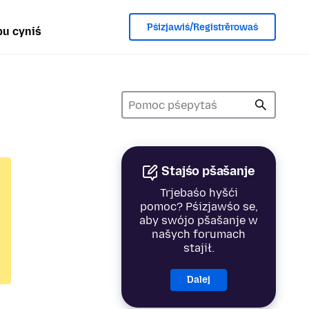
Pśizjawiś/Registrěrowaś
u cyniś
Stajśo pšašanje
Trjebaśo hyšći
pomoc? Pśizjawśo se,
aby swójo pšašanje w
našych forumach
stajił.
Dalej