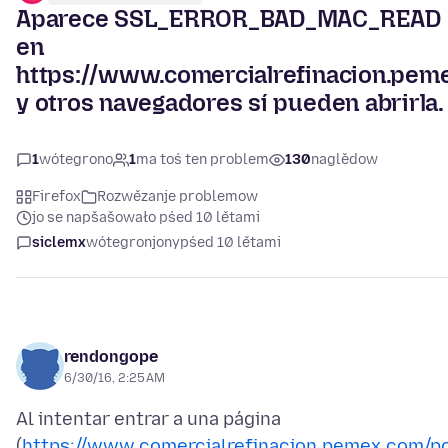
Aparece SSL_ERROR_BAD_MAC_READ
en
https://www.comercialrefinacion.pem
y otros navegadores sí pueden abrirla.
1
wótegrono
1
ma toś ten problem
130
naglědow
Firefox
Rozwězanje problemow
jo se napšašowało pśed 10 lětami
siclemx
wótegronjony
pśed 10 lětami
rendongope
6/30/16, 2:25 AM
Al intentar entrar a una página
(
https://www.comercialrefinacion.pemex.com/p