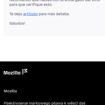
Te dejo
artículo
Mozilla
Pśekśiwjenje markowego pšawa k wěsći daś