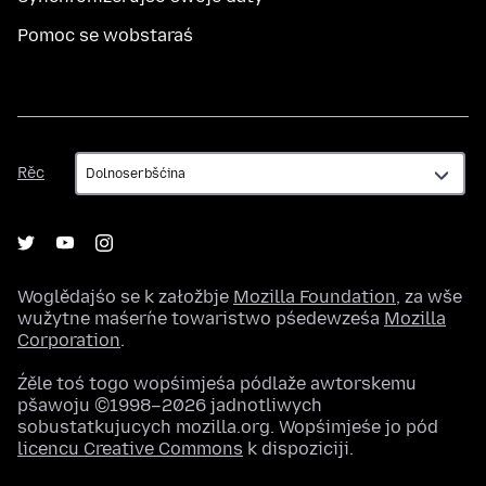
Pomoc se wobstaraś
Rěc
Rěc
Woglědajśo se k załožbje
Mozilla Foundation
, za wše
wužytne maśeŕne towaristwo pśedewześa
Mozilla
Corporation
.
Źěle toś togo wopśimjeśa pódlaže awtorskemu
pšawoju ©1998–2026 jadnotliwych
sobustatkujucych mozilla.org. Wopśimjeśe jo pód
licencu Creative Commons
k dispoziciji.