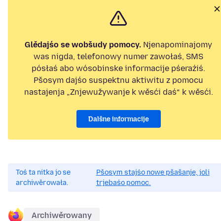
Glědajśo se wobšudy pomocy.
Njenapominajomy
was nigda, telefonowy numer zawołaś, SMS
pósłaś abo wósobinske informacije pśeraźiś.
Pšosym dajśo suspektnu aktiwitu z pomocu
nastajenja „Znjewužywanje k wěsći daś“ k wěsći.
Dalšne informacije
Toś ta nitka jo se
Pšosym stajśo nowe pšašanje, joli
archiwěrowała.
trjebaśo pomoc.
Archiwěrowany