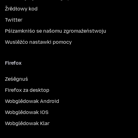
Žrědłowy kod
Twitter
Pśizamkniśo se našomu zgromaźeństwoju
Wuslěźćo nastawki pomocy
Firefox
Ześěgnuś
Firefox za desktop
Wobglědowak Android
Wobglědowak iOS
Wobglědowak Klar