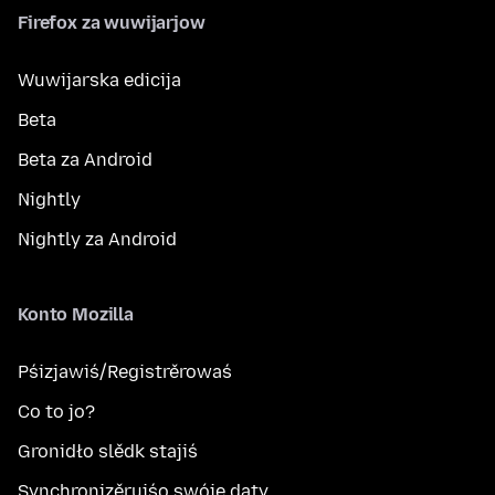
Firefox za wuwijarjow
Wuwijarska edicija
Beta
Beta za Android
Nightly
Nightly za Android
Konto Mozilla
Pśizjawiś/Registrěrowaś
Co to jo?
Gronidło slědk stajiś
Synchronizěrujśo swóje daty