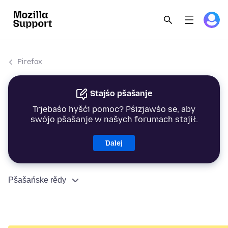
Firefox
Stajśo pšašanje
Trjebaśo hyšći pomoc? Pśizjawśo se, aby
swójo pšašanje w našych forumach stajił.
Dalej
Pšašańske rědy