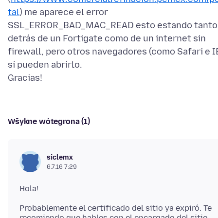
tal
) me aparece el error
SSL_ERROR_BAD_MAC_READ esto estando tanto
detrás de un Fortigate como de un internet sin
firewall, pero otros navegadores (como Safari e I
sí pueden abrirlo.
Wšykne wótegrona (1)
siclemx
6.7.16 7:29
Probablemente el certificado del sitio ya expiró. Te
recomiendo que hables con el encargado del sitio