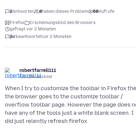
2
Antworten
0
haben dieses Problem
60
Aufrufe
Firefox
Erscheinungsbild des Browsers
gefragt vor 2 Monaten
jbr
beantwortet
vor 2 Monaten
robertfarrell111
5/24/26, 10:18 AM
When I try to customize the toolbar in Firefox th
the browser goes to the customize toolbar /
overflow toolbar page. However the page does n
have any of the tools just a white blank screen. I