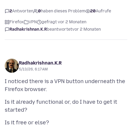
2
Antworten
0
haben dieses Problem
20
Aufrufe
Firefox
VPN
gefragt vor 2 Monaten
Radhakrishnan.K.R
beantwortet
vor 2 Monaten
Radhakrishnan.K.R
5/13/26, 6:17 AM
I noticed there is a VPN button underneath the
Is it already functional or, do I have to get it