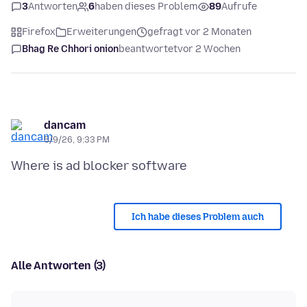
3
Antworten
6
haben dieses Problem
89
Aufrufe
Firefox
Erweiterungen
gefragt vor 2 Monaten
Bhag Re Chhori onion
beantwortet
vor 2 Wochen
dancam
5/9/26, 9:33 PM
Ich habe dieses Problem auch
Alle Antworten (3)