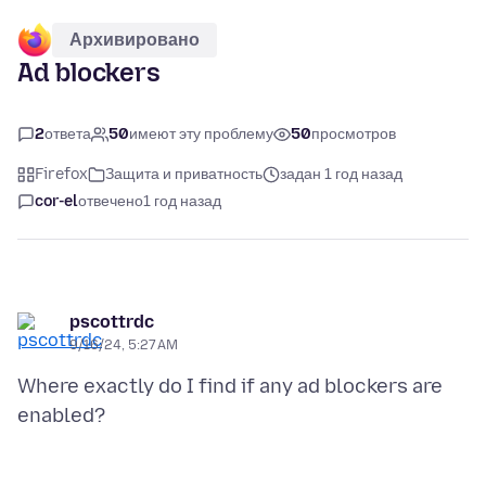
Архивировано
Ad blockers
2
ответа
50
имеют эту проблему
50
просмотров
Firefox
Защита и приватность
задан 1 год назад
cor-el
отвечено
1 год назад
pscottrdc
9/16/24, 5:27 AM
Where exactly do I find if any ad blockers are