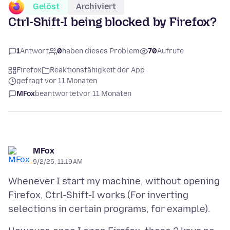
Gelöst
Archiviert
Ctrl-Shift-I being blocked by Firefox?
1
Antwort
0
haben dieses Problem
70
Aufrufe
Firefox
Reaktionsfähigkeit der App
gefragt vor 11 Monaten
MFox
beantwortet
vor 11 Monaten
MFox
9/2/25, 11:19 AM
Whenever I start my machine, without opening
Firefox, Ctrl-Shift-I works (For inverting