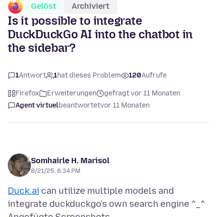
Gelöst
Archiviert
Is it possible to integrate
DuckDuckGo AI into the chatbot in
the sidebar?
1
Antwort
1
hat dieses Problem
120
Aufrufe
Firefox
Erweiterungen
gefragt vor 11 Monaten
Agent virtuel
beantwortet
vor 11 Monaten
Somhairle H. Marisol
8/21/25, 6:34 PM
Duck.ai
can utilize multiple models and