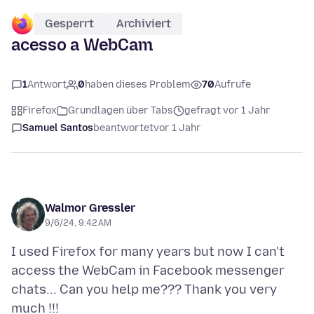
Gesperrt
Archiviert
acesso a WebCam
1
Antwort
0
haben dieses Problem
70
Aufrufe
Firefox
Grundlagen über Tabs
gefragt vor 1 Jahr
Samuel Santos
beantwortet
vor 1 Jahr
Walmor Gressler
9/6/24, 9:42 AM
I used Firefox for many years but now I can't
access the WebCam in Facebook messenger
chats... Can you help me??? Thank you very