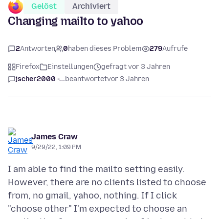
Gelöst
Archiviert
Changing mailto to yahoo
2
Antworten
0
haben dieses Problem
279
Aufrufe
Firefox
Einstellungen
gefragt vor 3 Jahren
jscher2000 -...
beantwortet
vor 3 Jahren
James Craw
9/29/22, 1:09 PM
I am able to find the mailto setting easily.
However, there are no clients listed to choose
from, no gmail, yahoo, nothing. If I click
"choose other" I'm expected to choose an