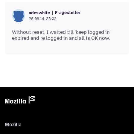
Fragesteller
adeswhite
26.08.14, 23:03
Without reset, I waited till 'keep logged in'
Mozilla