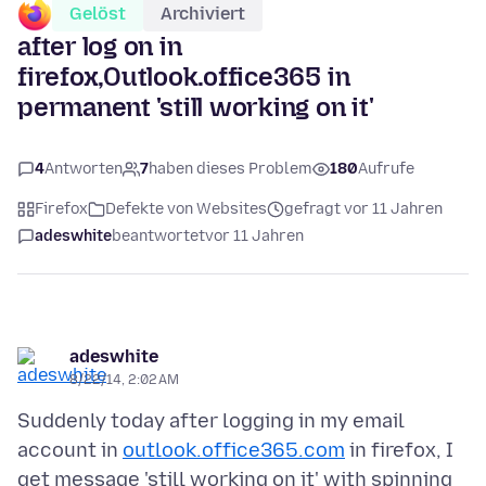
Gelöst
Archiviert
after log on in
firefox,Outlook.office365 in
permanent 'still working on it'
4
Antworten
7
haben dieses Problem
180
Aufrufe
Firefox
Defekte von Websites
gefragt vor 11 Jahren
adeswhite
beantwortet
vor 11 Jahren
adeswhite
8/22/14, 2:02 AM
Suddenly today after logging in my email
account in
outlook.office365.com
in firefox, I
get message 'still working on it' with spinning