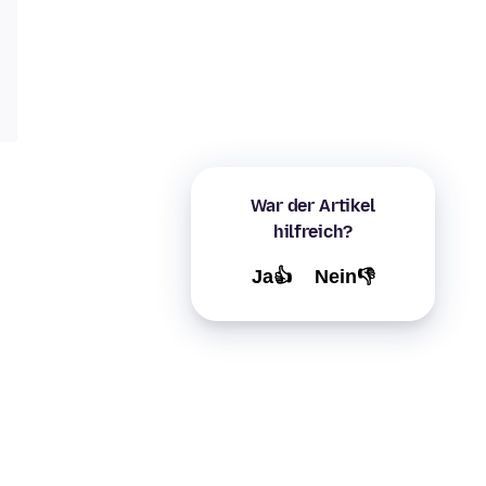
War der Artikel
hilfreich?
Ja👍
Nein👎