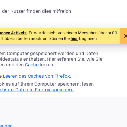
der Nutzer finden dies hilfreich
schen Artikels
. Er wurde nicht von einem Menschen überprüft
alt überarbeiten möchten, können Sie
hier
beginnen.
Ihrem Computer gespeichert werden und Daten
ldestatus enthalten. Hier erfahren Sie, wie Sie
hen und den
Cache
leeren.
ie
Leeren des Caches von Firefox
.
kies auf Ihrem Computer speichern, lesen
ebsite-Daten in Firefox speichern
.
öschen