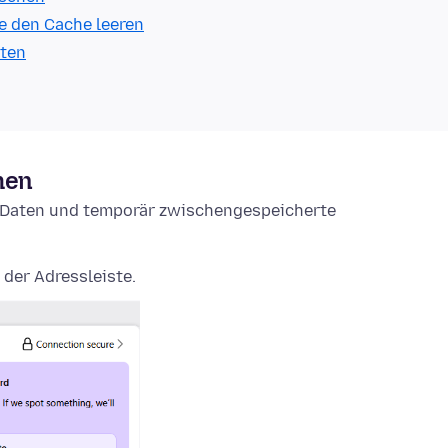
e den Cache leeren
lten
hen
e-Daten und temporär zwischengespeicherte
 der Adressleiste.