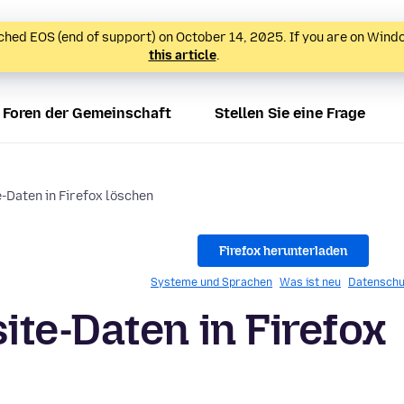
hed EOS (end of support) on October 14, 2025. If you are on Wind
this article
.
Foren der Gemeinschaft
Stellen Sie eine Frage
-Daten in Firefox löschen
Firefox herunterladen
Systeme und Sprachen
Was ist neu
Datenschu
te-Daten in Firefox