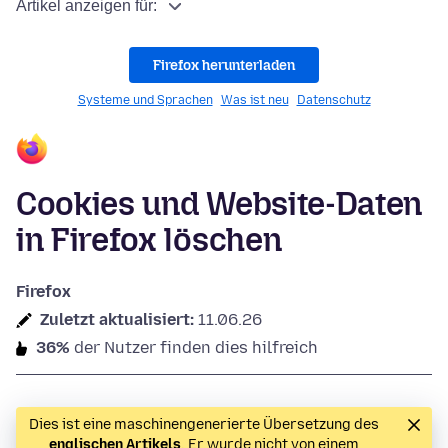
Artikel anzeigen für:
Firefox herunterladen
Systeme und Sprachen
Was ist neu
Datenschutz
Cookies und Website-Daten
in Firefox löschen
Firefox
Zuletzt aktualisiert:
11.06.26
36%
der Nutzer finden dies hilfreich
Dies ist eine maschinengenerierte Übersetzung des
englischen Artikels
. Er wurde nicht von einem