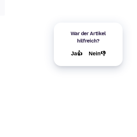
War der Artikel
hilfreich?
Ja👍
Nein👎