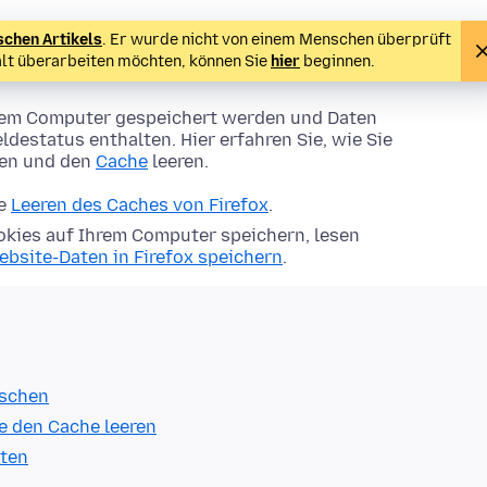
schen Artikels
. Er wurde nicht von einem Menschen überprüft
alt überarbeiten möchten, können Sie
hier
beginnen.
Ihrem Computer gespeichert werden und Daten
ldestatus enthalten. Hier erfahren Sie, wie Sie
hen und den
Cache
leeren.
ie
Leeren des Caches von Firefox
.
kies auf Ihrem Computer speichern, lesen
ebsite-Daten in Firefox speichern
.
öschen
e den Cache leeren
lten