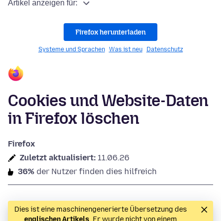
Artikel anzeigen für:
Firefox herunterladen
Systeme und Sprachen
Was ist neu
Datenschutz
Cookies und Website-Daten
in Firefox löschen
Firefox
Zuletzt aktualisiert:
11.06.26
36%
der Nutzer finden dies hilfreich
Dies ist eine maschinengenerierte Übersetzung des
englischen Artikels
. Er wurde nicht von einem