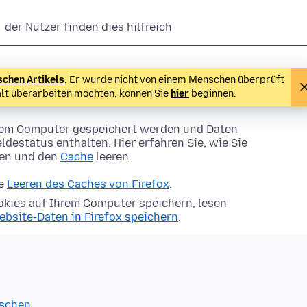
der Nutzer finden dies hilfreich
schen Artikels
. Er wurde nicht von einem Menschen überprüft
alt überarbeiten möchten, können Sie
hier
beginnen.
Ihrem Computer gespeichert werden und Daten
ldestatus enthalten. Hier erfahren Sie, wie Sie
hen und den
Cache
leeren.
ie
Leeren des Caches von Firefox
.
kies auf Ihrem Computer speichern, lesen
ebsite-Daten in Firefox speichern
.
öschen