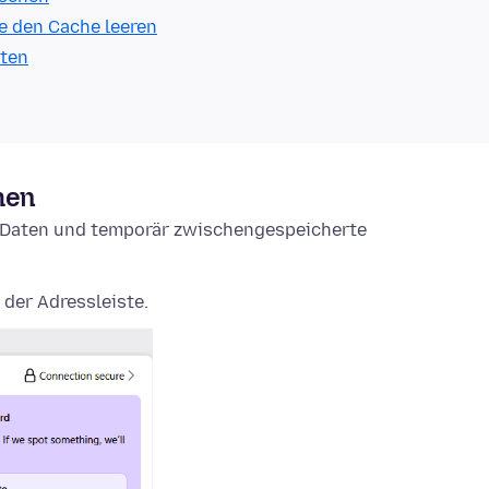
e den Cache leeren
lten
hen
e-Daten und temporär zwischengespeicherte
 der Adressleiste.