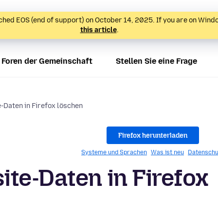
hed EOS (end of support) on October 14, 2025. If you are on Wind
this article
.
Foren der Gemeinschaft
Stellen Sie eine Frage
-Daten in Firefox löschen
Firefox herunterladen
Systeme und Sprachen
Was ist neu
Datenschu
te-Daten in Firefox